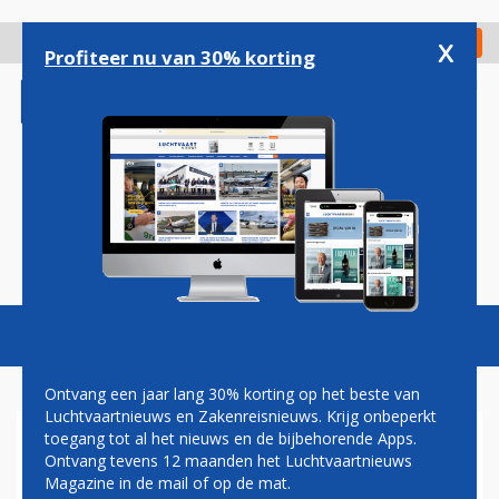
Overslaan
en
x
Digitaal Magazine
Registreer
Check in
naar
Profiteer nu van 30% korting
de
inhoud
gaan
Magazine
Podcasts
Vacatures
Toggl
naviga
Ontvang een jaar lang 30% korting op het beste van
Luchtvaartnieuws en Zakenreisnieuws. Krijg onbeperkt
toegang tot al het nieuws en de bijbehorende Apps.
E9X
Ontvang tevens 12 maanden het Luchtvaartnieuws
Magazine in de mail of op de mat.