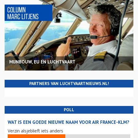
MIJNBOUW, EU EN LUCHTVAART
PARTNERS VAN LUCHTVAARTNIEUWS.NL!
POLL
WAT IS EEN GOEDE NIEUWE NAAM VOOR AIR FRANCE-KLM?
Verzin alsjeblieft iets anders