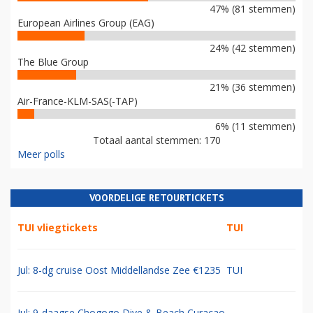
47% (81 stemmen)
European Airlines Group (EAG)
24% (42 stemmen)
The Blue Group
21% (36 stemmen)
Air-France-KLM-SAS(-TAP)
6% (11 stemmen)
Totaal aantal stemmen: 170
Meer polls
VOORDELIGE RETOURTICKETS
TUI vliegtickets
TUI
Jul: 8-dg cruise Oost Middellandse Zee €1235
TUI
Jul: 9-daagse Chogogo Dive & Beach Curacao