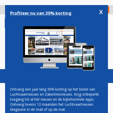
Overslaan
en
x
Digitaal Magazine
Registreer
Check in
naar
Profiteer nu van 30% korting
de
inhoud
gaan
Magazine
Podcasts
Vacatures
Toggl
naviga
Ontvang een jaar lang 30% korting op het beste van
Luchtvaartnieuws en Zakenreisnieuws. Krijg onbeperkt
toegang tot al het nieuws en de bijbehorende Apps.
EAST MIDLANDS AIRPORT
Ontvang tevens 12 maanden het Luchtvaartnieuws
Magazine in de mail of op de mat.