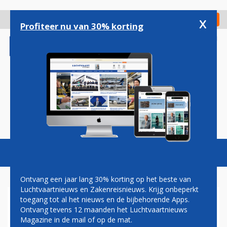
Overslaan
en
x
Digitaal Magazine
Registreer
Check in
naar
Profiteer nu van 30% korting
de
inhoud
gaan
Magazine
Podcasts
Vacatures
Toggl
naviga
Ontvang een jaar lang 30% korting op het beste van
Luchtvaartnieuws en Zakenreisnieuws. Krijg onbeperkt
toegang tot al het nieuws en de bijbehorende Apps.
EASYJET
Ontvang tevens 12 maanden het Luchtvaartnieuws
Magazine in de mail of op de mat.