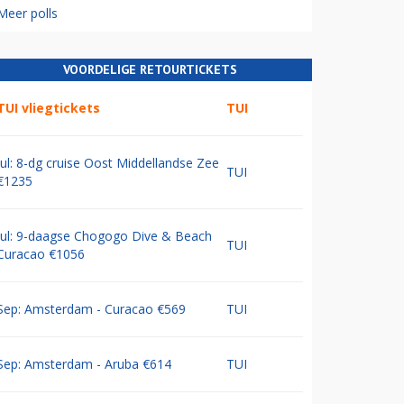
Meer polls
VOORDELIGE RETOURTICKETS
TUI vliegtickets
TUI
Jul: 8-dg cruise Oost Middellandse Zee
TUI
€1235
Jul: 9-daagse Chogogo Dive & Beach
TUI
Curacao €1056
Sep: Amsterdam - Curacao €569
TUI
Sep: Amsterdam - Aruba €614
TUI