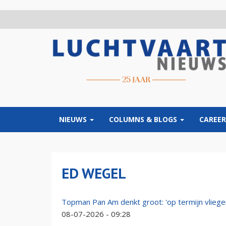
Overslaan
en
naar
de
inhoud
gaan
NIEUWS
COLUMNS & BLOGS
CAREER
ED WEGEL
Topman Pan Am denkt groot: 'op termijn vlieg
08-07-2026 - 09:28