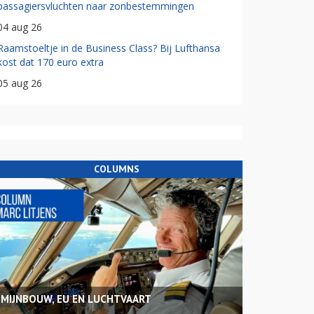
passagiersvluchten naar zonbestemmingen
04 aug 26
Raamstoeltje in de Business Class? Bij Lufthansa
kost dat 170 euro extra
05 aug 26
COLUMNS
MIJNBOUW, EU EN LUCHTVAART