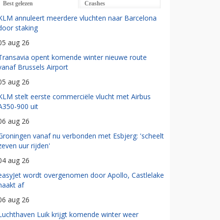
Best gelezen
Crashes
KLM annuleert meerdere vluchten naar Barcelona
door staking
05 aug 26
Transavia opent komende winter nieuwe route
vanaf Brussels Airport
05 aug 26
KLM stelt eerste commerciële vlucht met Airbus
A350-900 uit
06 aug 26
Groningen vanaf nu verbonden met Esbjerg: 'scheelt
zeven uur rijden'
04 aug 26
easyJet wordt overgenomen door Apollo, Castlelake
haakt af
06 aug 26
Luchthaven Luik krijgt komende winter weer