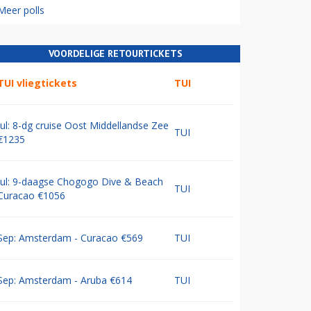
Meer polls
VOORDELIGE RETOURTICKETS
TUI vliegtickets
TUI
Jul: 8-dg cruise Oost Middellandse Zee
TUI
€1235
Jul: 9-daagse Chogogo Dive & Beach
TUI
Curacao €1056
Sep: Amsterdam - Curacao €569
TUI
Sep: Amsterdam - Aruba €614
TUI