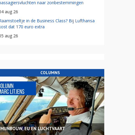
passagiersvluchten naar zonbestemmingen
04 aug 26
Raamstoeltje in de Business Class? Bij Lufthansa
kost dat 170 euro extra
05 aug 26
COLUMNS
MIJNBOUW, EU EN LUCHTVAART