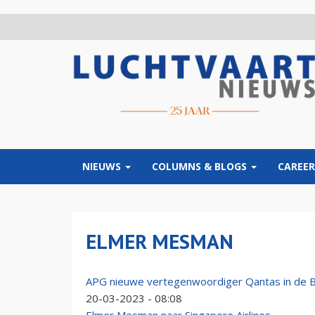
Overslaan
en
naar
de
inhoud
gaan
NIEUWS
COLUMNS & BLOGS
CAREER
ELMER MESMAN
APG nieuwe vertegenwoordiger Qantas in de 
20-03-2023 - 08:08