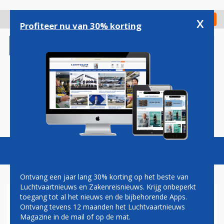
Overslaan
en
x
Digitaal Magazine
Registreer
Check in
naar
Profiteer nu van 30% korting
de
inhoud
gaan
Magazine
Podcasts
Vacatures
Toggl
naviga
Ontvang een jaar lang 30% korting op het beste van
Luchtvaartnieuws en Zakenreisnieuws. Krijg onbeperkt
toegang tot al het nieuws en de bijbehorende Apps.
ELYSIAN AIRCRAFT
Ontvang tevens 12 maanden het Luchtvaartnieuws
Magazine in de mail of op de mat.