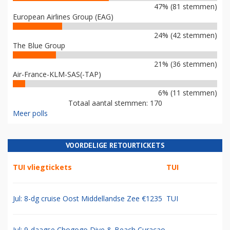
47% (81 stemmen)
European Airlines Group (EAG)
24% (42 stemmen)
The Blue Group
21% (36 stemmen)
Air-France-KLM-SAS(-TAP)
6% (11 stemmen)
Totaal aantal stemmen: 170
Meer polls
VOORDELIGE RETOURTICKETS
TUI vliegtickets
TUI
Jul: 8-dg cruise Oost Middellandse Zee €1235
TUI
Jul: 9-daagse Chogogo Dive & Beach Curacao