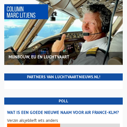
MIJNBOUW, EU EN LUCHTVAART
PARTNERS VAN LUCHTVAARTNIEUWS.NL!
POLL
WAT IS EEN GOEDE NIEUWE NAAM VOOR AIR FRANCE-KLM?
Verzin alsjeblieft iets anders