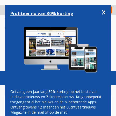
Overslaan
en
x
Digitaal Magazine
Registreer
Check in
naar
Profiteer nu van 30% korting
de
inhoud
gaan
Magazine
Podcasts
Vacatures
Toggl
naviga
Ontvang een jaar lang 30% korting op het beste van
Luchtvaartnieuws en Zakenreisnieuws. Krijg onbeperkt
toegang tot al het nieuws en de bijbehorende Apps.
FEDEX
Ontvang tevens 12 maanden het Luchtvaartnieuws
Magazine in de mail of op de mat.