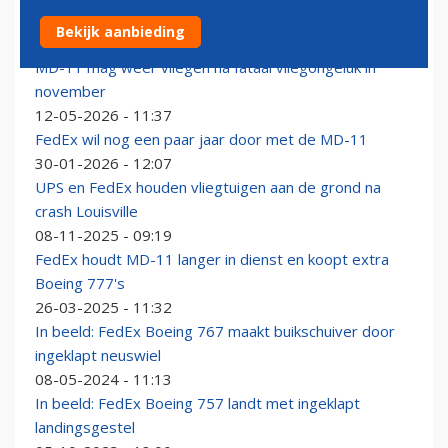
FedEx zet MD-11 vanaf 2028 geleidelijk aan de kant
Bekijk aanbieding
29-06-2026 - 11:54
MD-11 mag weer vliegen na fataal vliegongeluk in
november
12-05-2026 - 11:37
FedEx wil nog een paar jaar door met de MD-11
30-01-2026 - 12:07
UPS en FedEx houden vliegtuigen aan de grond na
crash Louisville
08-11-2025 - 09:19
FedEx houdt MD-11 langer in dienst en koopt extra
Boeing 777's
26-03-2025 - 11:32
In beeld: FedEx Boeing 767 maakt buikschuiver door
ingeklapt neuswiel
08-05-2024 - 11:13
In beeld: FedEx Boeing 757 landt met ingeklapt
landingsgestel