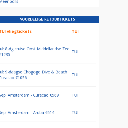
Meer polls
VOORDELIGE RETOURTICKETS
TUI vliegtickets
TUI
Jul: 8-dg cruise Oost Middellandse Zee
TUI
€1235
Jul: 9-daagse Chogogo Dive & Beach
TUI
Curacao €1056
Sep: Amsterdam - Curacao €569
TUI
Sep: Amsterdam - Aruba €614
TUI