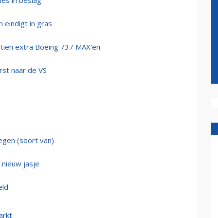
nes in beslag
n eindigt in gras
ertien extra Boeing 737 MAX'en
erst naar de VS
egen (soort van)
n nieuw jasje
eld
arkt