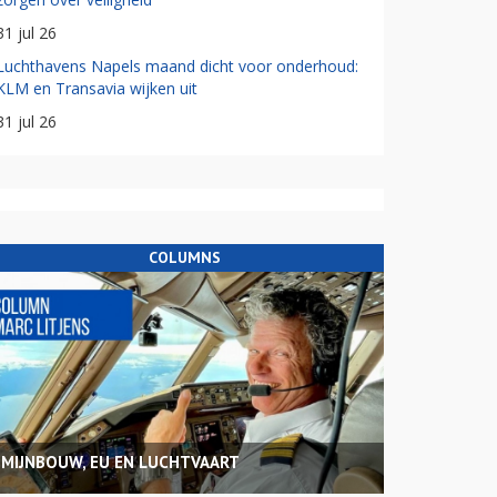
31 jul 26
Luchthavens Napels maand dicht voor onderhoud:
KLM en Transavia wijken uit
31 jul 26
COLUMNS
MIJNBOUW, EU EN LUCHTVAART