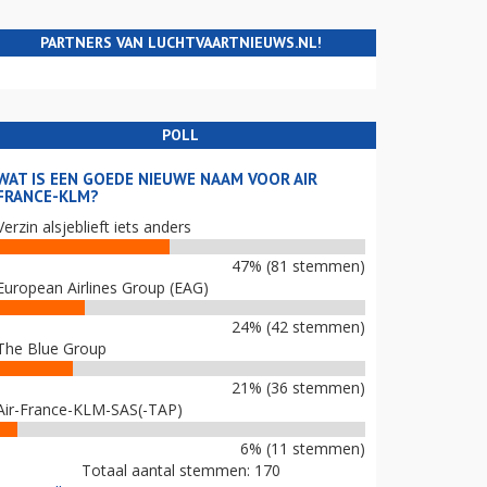
PARTNERS VAN LUCHTVAARTNIEUWS.NL!
POLL
WAT IS EEN GOEDE NIEUWE NAAM VOOR AIR
FRANCE-KLM?
Verzin alsjeblieft iets anders
47% (81 stemmen)
European Airlines Group (EAG)
24% (42 stemmen)
The Blue Group
21% (36 stemmen)
Air-France-KLM-SAS(-TAP)
6% (11 stemmen)
Totaal aantal stemmen: 170