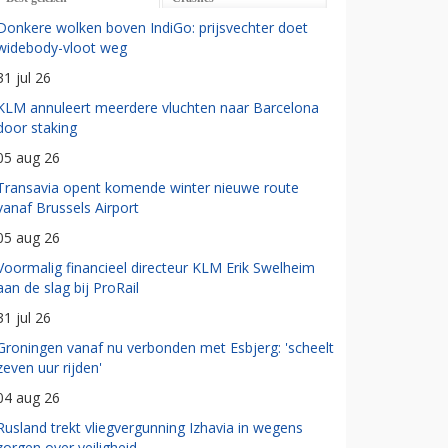
Donkere wolken boven IndiGo: prijsvechter doet
widebody-vloot weg
31 jul 26
KLM annuleert meerdere vluchten naar Barcelona
door staking
05 aug 26
Transavia opent komende winter nieuwe route
vanaf Brussels Airport
05 aug 26
Voormalig financieel directeur KLM Erik Swelheim
aan de slag bij ProRail
31 jul 26
Groningen vanaf nu verbonden met Esbjerg: 'scheelt
zeven uur rijden'
04 aug 26
Rusland trekt vliegvergunning Izhavia in wegens
zorgen over veiligheid