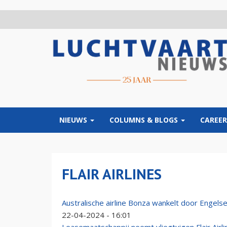
Overslaan
en
naar
de
inhoud
gaan
NIEUWS
COLUMNS & BLOGS
CAREER
FLAIR AIRLINES
Australische airline Bonza wankelt door Engels
22-04-2024 - 16:01