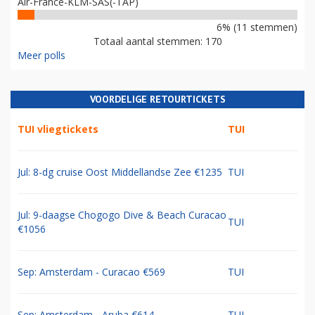
Air-France-KLM-SAS(-TAP)
6% (11 stemmen)
Totaal aantal stemmen: 170
Meer polls
VOORDELIGE RETOURTICKETS
TUI vliegtickets
TUI
Jul: 8-dg cruise Oost Middellandse Zee €1235
TUI
Jul: 9-daagse Chogogo Dive & Beach Curacao
TUI
€1056
Sep: Amsterdam - Curacao €569
TUI
Sep: Amsterdam - Aruba €614
TUI