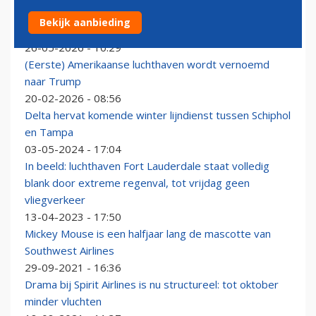
Rechtszaken tegen Spirit Airlines stapelen zich op: ook
Bekijk aanbieding
luchthavens eisen geld
26-05-2026 - 10:29
(Eerste) Amerikaanse luchthaven wordt vernoemd
naar Trump
20-02-2026 - 08:56
Delta hervat komende winter lijndienst tussen Schiphol
en Tampa
03-05-2024 - 17:04
In beeld: luchthaven Fort Lauderdale staat volledig
blank door extreme regenval, tot vrijdag geen
vliegverkeer
13-04-2023 - 17:50
Mickey Mouse is een halfjaar lang de mascotte van
Southwest Airlines
29-09-2021 - 16:36
Drama bij Spirit Airlines is nu structureel: tot oktober
minder vluchten