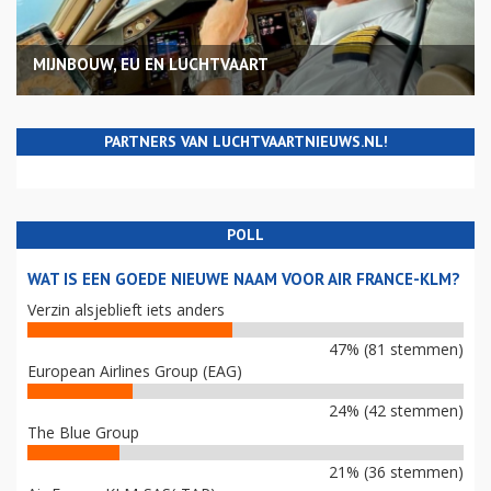
MIJNBOUW, EU EN LUCHTVAART
PARTNERS VAN LUCHTVAARTNIEUWS.NL!
POLL
WAT IS EEN GOEDE NIEUWE NAAM VOOR AIR FRANCE-KLM?
Verzin alsjeblieft iets anders
47% (81 stemmen)
European Airlines Group (EAG)
24% (42 stemmen)
The Blue Group
21% (36 stemmen)