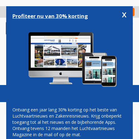
Overslaan
en
x
Digitaal Magazine
Registreer
Check in
naar
Profiteer nu van 30% korting
de
inhoud
gaan
Magazine
Podcasts
Vacatures
Toggl
naviga
Ontvang een jaar lang 30% korting op het beste van
Luchtvaartnieuws en Zakenreisnieuws. Krijg onbeperkt
toegang tot al het nieuws en de bijbehorende Apps.
FLORIDA
Ontvang tevens 12 maanden het Luchtvaartnieuws
Magazine in de mail of op de mat.