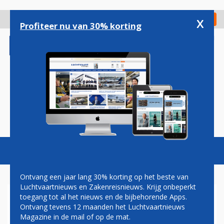
Overslaan
en
x
Digitaal Magazine
Registreer
Check in
naar
Profiteer nu van 30% korting
de
inhoud
gaan
Magazine
Podcasts
Vacatures
Toggl
naviga
Ontvang een jaar lang 30% korting op het beste van
Luchtvaartnieuws en Zakenreisnieuws. Krijg onbeperkt
toegang tot al het nieuws en de bijbehorende Apps.
FLY ALLWAYS
Ontvang tevens 12 maanden het Luchtvaartnieuws
Magazine in de mail of op de mat.