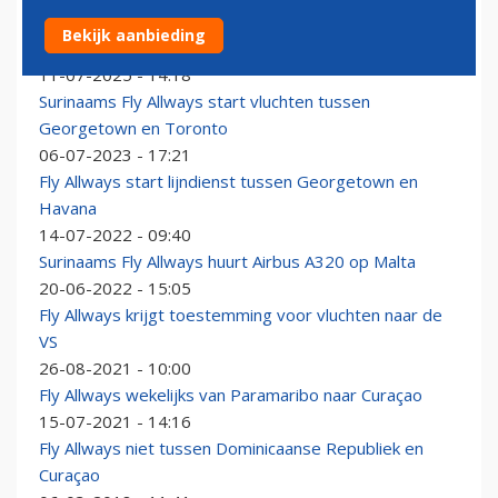
ILT houdt vliegtuig Surinaams FlyAllWays aan de grond
Bekijk aanbieding
op Bonaire
11-07-2025 - 14:18
Surinaams Fly Allways start vluchten tussen
Georgetown en Toronto
06-07-2023 - 17:21
Fly Allways start lijndienst tussen Georgetown en
Havana
14-07-2022 - 09:40
Surinaams Fly Allways huurt Airbus A320 op Malta
20-06-2022 - 15:05
Fly Allways krijgt toestemming voor vluchten naar de
VS
26-08-2021 - 10:00
Fly Allways wekelijks van Paramaribo naar Curaçao
15-07-2021 - 14:16
Fly Allways niet tussen Dominicaanse Republiek en
Curaçao