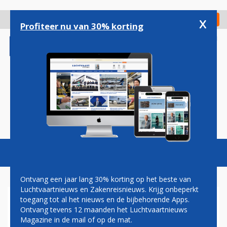
Overslaan
en
x
Digitaal Magazine
Registreer
Check in
naar
Profiteer nu van 30% korting
de
inhoud
gaan
Magazine
Podcasts
Vacatures
Toggl
naviga
Ontvang een jaar lang 30% korting op het beste van
Luchtvaartnieuws en Zakenreisnieuws. Krijg onbeperkt
toegang tot al het nieuws en de bijbehorende Apps.
FLYONE
Ontvang tevens 12 maanden het Luchtvaartnieuws
Magazine in de mail of op de mat.