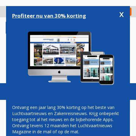
Overslaan
en
x
Digitaal Magazine
Registreer
Check in
naar
Profiteer nu van 30% korting
de
inhoud
gaan
Magazine
Podcasts
Vacatures
Toggl
naviga
Ontvang een jaar lang 30% korting op het beste van
Luchtvaartnieuws en Zakenreisnieuws. Krijg onbeperkt
toegang tot al het nieuws en de bijbehorende Apps.
GELUIDSOVERLAST
Ontvang tevens 12 maanden het Luchtvaartnieuws
Magazine in de mail of op de mat.