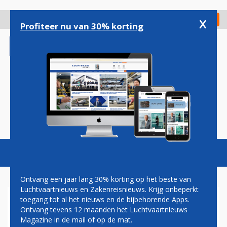
Overslaan
en
x
Digitaal Magazine
Registreer
Check in
naar
Profiteer nu van 30% korting
de
inhoud
gaan
Magazine
Podcasts
Vacatures
Toggl
naviga
Ontvang een jaar lang 30% korting op het beste van
Luchtvaartnieuws en Zakenreisnieuws. Krijg onbeperkt
toegang tot al het nieuws en de bijbehorende Apps.
GEMEENTE AMSTERDAM
Ontvang tevens 12 maanden het Luchtvaartnieuws
Magazine in de mail of op de mat.