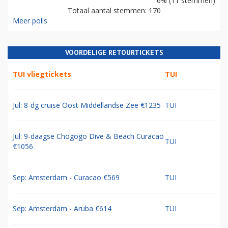
6% (11 stemmen)
Totaal aantal stemmen: 170
Meer polls
VOORDELIGE RETOURTICKETS
TUI vliegtickets
TUI
Jul: 8-dg cruise Oost Middellandse Zee €1235
TUI
Jul: 9-daagse Chogogo Dive & Beach Curacao
TUI
€1056
Sep: Amsterdam - Curacao €569
TUI
Sep: Amsterdam - Aruba €614
TUI