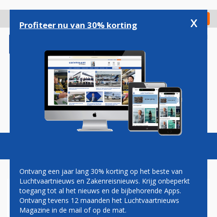
Overslaan
en
x
Digitaal Magazine
Registreer
Check in
naar
Profiteer nu van 30% korting
de
inhoud
gaan
Magazine
Podcasts
Vacatures
Toggl
naviga
Ontvang een jaar lang 30% korting op het beste van
Luchtvaartnieuws en Zakenreisnieuws. Krijg onbeperkt
toegang tot al het nieuws en de bijbehorende Apps.
KRAKAU
Ontvang tevens 12 maanden het Luchtvaartnieuws
Magazine in de mail of op de mat.