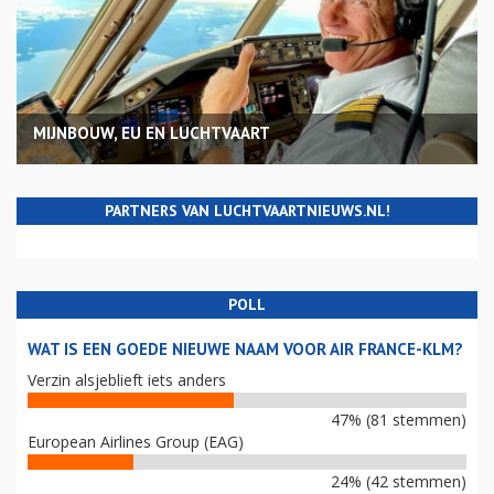
MIJNBOUW, EU EN LUCHTVAART
PARTNERS VAN LUCHTVAARTNIEUWS.NL!
POLL
WAT IS EEN GOEDE NIEUWE NAAM VOOR AIR FRANCE-KLM?
Verzin alsjeblieft iets anders
47% (81 stemmen)
European Airlines Group (EAG)
24% (42 stemmen)