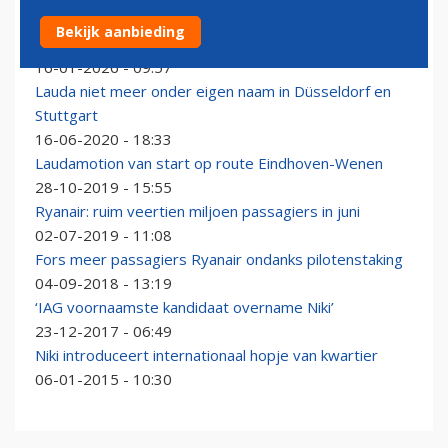
Ryanair-topman heeft nog steeds interesse in Airbus
Bekijk aanbieding
A320neo, mits ze op tijd komen
16-01-2026 - 09:57
Lauda niet meer onder eigen naam in Düsseldorf en
Stuttgart
16-06-2020 - 18:33
Laudamotion van start op route Eindhoven-Wenen
28-10-2019 - 15:55
Ryanair: ruim veertien miljoen passagiers in juni
02-07-2019 - 11:08
Fors meer passagiers Ryanair ondanks pilotenstaking
04-09-2018 - 13:19
‘IAG voornaamste kandidaat overname Niki’
23-12-2017 - 06:49
Niki introduceert internationaal hopje van kwartier
06-01-2015 - 10:30