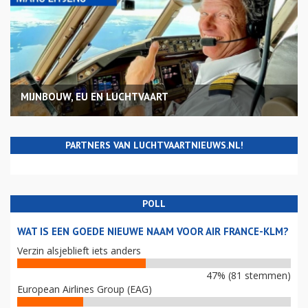
MIJNBOUW, EU EN LUCHTVAART
PARTNERS VAN LUCHTVAARTNIEUWS.NL!
POLL
WAT IS EEN GOEDE NIEUWE NAAM VOOR AIR FRANCE-KLM?
Verzin alsjeblieft iets anders
47% (81 stemmen)
European Airlines Group (EAG)