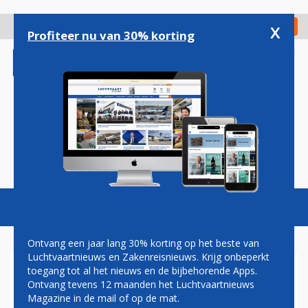
Overslaan
en
x
Digitaal Magazine
Registreer
Check in
naar
Profiteer nu van 30% korting
de
inhoud
gaan
Magazine
Podcasts
Vacatures
Toggl
naviga
Ontvang een jaar lang 30% korting op het beste van
Luchtvaartnieuws en Zakenreisnieuws. Krijg onbeperkt
toegang tot al het nieuws en de bijbehorende Apps.
LAUDA
Ontvang tevens 12 maanden het Luchtvaartnieuws
Magazine in de mail of op de mat.