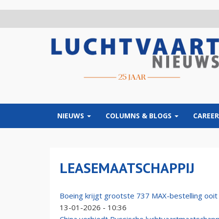
Overslaan
en
naar
de
inhoud
gaan
NIEUWS
COLUMNS & BLOGS
CAREER
LEASEMAATSCHAPPIJ
Boeing krijgt grootste 737 MAX-bestelling ooi
13-01-2026 - 10:36