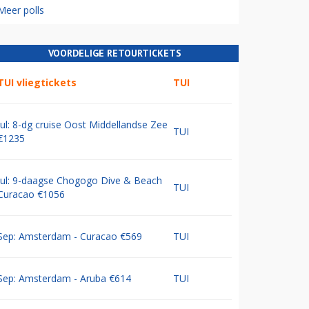
Meer polls
VOORDELIGE RETOURTICKETS
TUI vliegtickets
TUI
Jul: 8-dg cruise Oost Middellandse Zee
TUI
€1235
Jul: 9-daagse Chogogo Dive & Beach
TUI
Curacao €1056
Sep: Amsterdam - Curacao €569
TUI
Sep: Amsterdam - Aruba €614
TUI