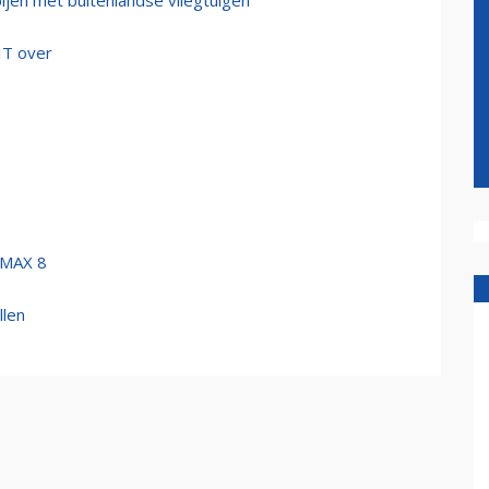
ijen met buitenlandse vliegtuigen
IT over
 MAX 8
llen