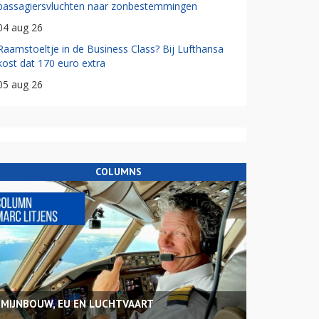
passagiersvluchten naar zonbestemmingen
04 aug 26
Raamstoeltje in de Business Class? Bij Lufthansa
kost dat 170 euro extra
05 aug 26
COLUMNS
MIJNBOUW, EU EN LUCHTVAART