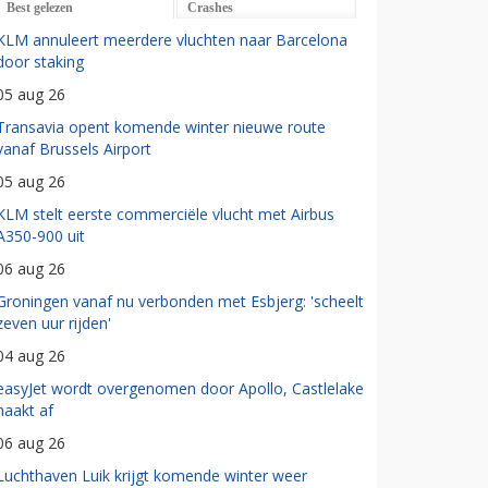
Best gelezen
Crashes
KLM annuleert meerdere vluchten naar Barcelona
door staking
05 aug 26
Transavia opent komende winter nieuwe route
vanaf Brussels Airport
05 aug 26
KLM stelt eerste commerciële vlucht met Airbus
A350-900 uit
06 aug 26
Groningen vanaf nu verbonden met Esbjerg: 'scheelt
zeven uur rijden'
04 aug 26
easyJet wordt overgenomen door Apollo, Castlelake
haakt af
06 aug 26
Luchthaven Luik krijgt komende winter weer