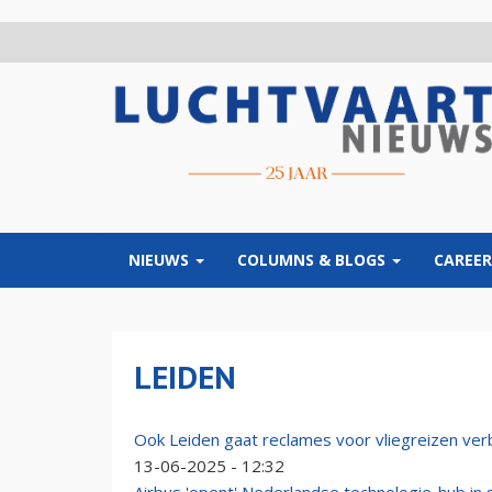
Overslaan
en
naar
de
inhoud
gaan
NIEUWS
COLUMNS & BLOGS
CAREER
LEIDEN
Ook Leiden gaat reclames voor vliegreizen ver
13-06-2025 - 12:32