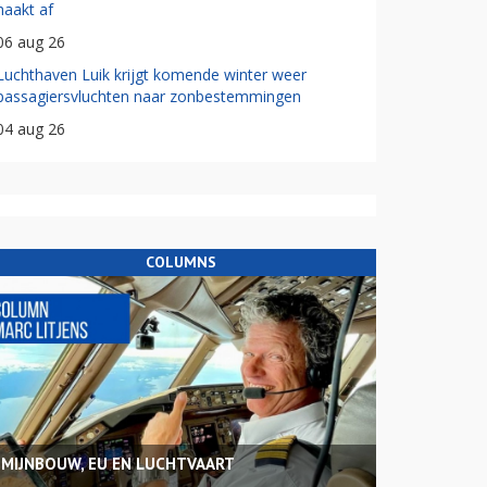
haakt af
06 aug 26
Luchthaven Luik krijgt komende winter weer
passagiersvluchten naar zonbestemmingen
04 aug 26
COLUMNS
MIJNBOUW, EU EN LUCHTVAART