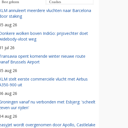
Best gelezen
Crashes
KLM annuleert meerdere vluchten naar Barcelona
door staking
05 aug 26
Donkere wolken boven IndiGo: prijsvechter doet
widebody-vloot weg
31 jul 26
Transavia opent komende winter nieuwe route
vanaf Brussels Airport
05 aug 26
KLM stelt eerste commerciële vlucht met Airbus
A350-900 uit
06 aug 26
Groningen vanaf nu verbonden met Esbjerg: 'scheelt
zeven uur rijden'
04 aug 26
easyJet wordt overgenomen door Apollo, Castlelake