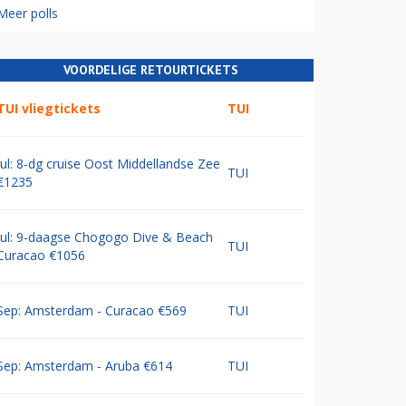
Meer polls
VOORDELIGE RETOURTICKETS
TUI vliegtickets
TUI
Jul: 8-dg cruise Oost Middellandse Zee
TUI
€1235
Jul: 9-daagse Chogogo Dive & Beach
TUI
Curacao €1056
Sep: Amsterdam - Curacao €569
TUI
Sep: Amsterdam - Aruba €614
TUI