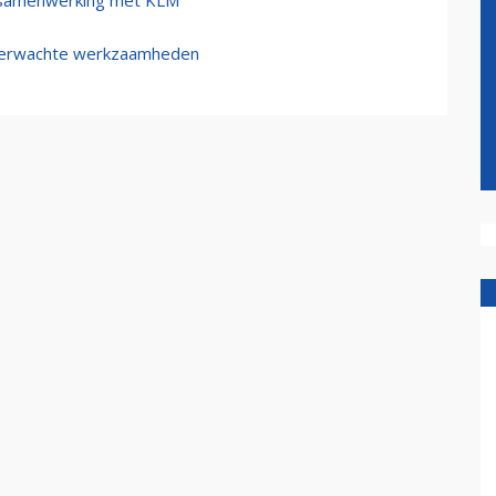
n samenwerking met KLM
nverwachte werkzaamheden