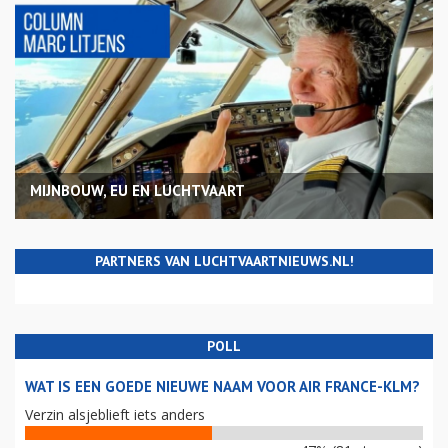
MIJNBOUW, EU EN LUCHTVAART
PARTNERS VAN LUCHTVAARTNIEUWS.NL!
POLL
WAT IS EEN GOEDE NIEUWE NAAM VOOR AIR FRANCE-KLM?
Verzin alsjeblieft iets anders