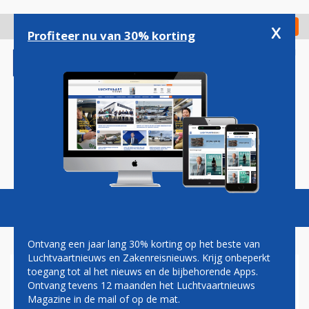
Overslaan
en
x
Digitaal Magazine
Registreer
Check in
naar
Profiteer nu van 30% korting
de
inhoud
gaan
Magazine
Podcasts
Vacatures
Toggl
naviga
Ontvang een jaar lang 30% korting op het beste van
Luchtvaartnieuws en Zakenreisnieuws. Krijg onbeperkt
toegang tot al het nieuws en de bijbehorende Apps.
LONDON HEATHROW
Ontvang tevens 12 maanden het Luchtvaartnieuws
Magazine in de mail of op de mat.