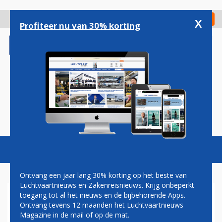
Overslaan
en
x
Digitaal Magazine
Registreer
Check in
naar
Profiteer nu van 30% korting
de
inhoud
gaan
Magazine
Podcasts
Vacatures
Toggl
naviga
Ontvang een jaar lang 30% korting op het beste van
Luchtvaartnieuws en Zakenreisnieuws. Krijg onbeperkt
toegang tot al het nieuws en de bijbehorende Apps.
LUCHTVRACHTSECTOR
Ontvang tevens 12 maanden het Luchtvaartnieuws
Magazine in de mail of op de mat.