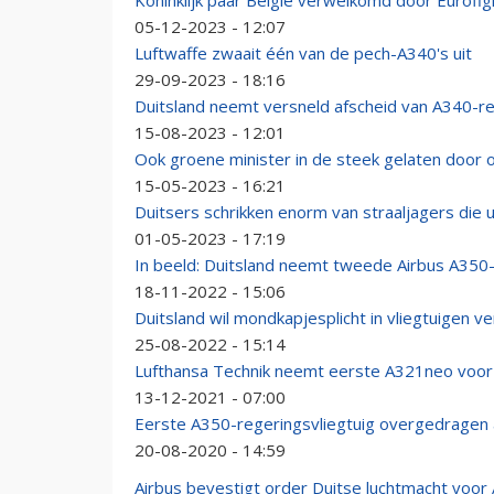
Koninklijk paar België verwelkomd door Eurofig
05-12-2023 - 12:07
Luftwaffe zwaait één van de pech-A340's uit
29-09-2023 - 18:16
Duitsland neemt versneld afscheid van A340-re
15-08-2023 - 12:01
Ook groene minister in de steek gelaten door
15-05-2023 - 16:21
Duitsers schrikken enorm van straaljagers die 
01-05-2023 - 17:19
In beeld: Duitsland neemt tweede Airbus A350-
18-11-2022 - 15:06
Duitsland wil mondkapjesplicht in vliegtuigen 
25-08-2022 - 15:14
Lufthansa Technik neemt eerste A321neo voor
13-12-2021 - 07:00
Eerste A350-regeringsvliegtuig overgedragen 
20-08-2020 - 14:59
Airbus bevestigt order Duitse luchtmacht voo