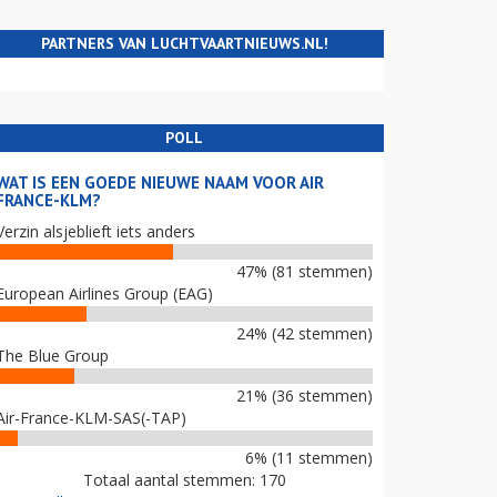
PARTNERS VAN LUCHTVAARTNIEUWS.NL!
POLL
WAT IS EEN GOEDE NIEUWE NAAM VOOR AIR
FRANCE-KLM?
Verzin alsjeblieft iets anders
47% (81 stemmen)
European Airlines Group (EAG)
24% (42 stemmen)
The Blue Group
21% (36 stemmen)
Air-France-KLM-SAS(-TAP)
6% (11 stemmen)
Totaal aantal stemmen: 170