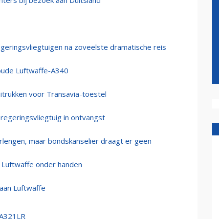
hters bij bezoek aan Duitsland
geringsvliegtuigen na zoveelste dramatische reis
 oude Luftwaffe-A340
uitrukken voor Transavia-toestel
regeringsvliegtuig in ontvangst
verlengen, maar bondskanselier draagt er geen
 Luftwaffe onder handen
aan Luftwaffe
r A321LR