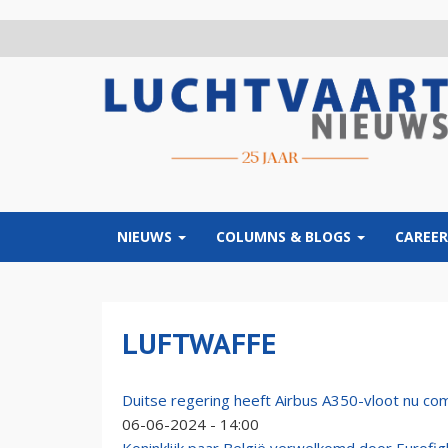
Overslaan
en
naar
de
inhoud
gaan
NIEUWS
COLUMNS & BLOGS
CAREER
LUFTWAFFE
Duitse regering heeft Airbus A350-vloot nu co
06-06-2024 - 14:00