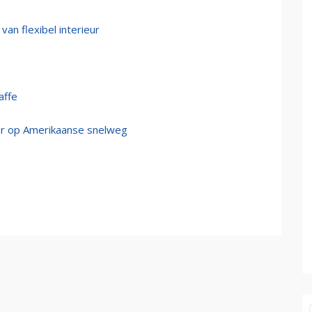
an flexibel interieur
affe
eer op Amerikaanse snelweg
1