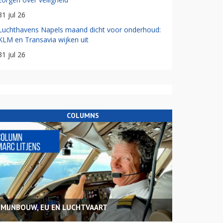
31 jul 26
Luchthavens Napels maand dicht voor onderhoud:
KLM en Transavia wijken uit
31 jul 26
COLUMNS
MIJNBOUW, EU EN LUCHTVAART