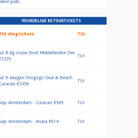
Meer polls
VOORDELIGE RETOURTICKETS
TUI vliegtickets
TUI
Jul: 8-dg cruise Oost Middellandse Zee
TUI
€1235
Jul: 9-daagse Chogogo Dive & Beach
TUI
Curacao €1056
Sep: Amsterdam - Curacao €569
TUI
Sep: Amsterdam - Aruba €614
TUI