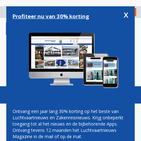
Overslaan
en
x
Digitaal Magazine
Registreer
Check in
naar
Profiteer nu van 30% korting
de
inhoud
gaan
Magazine
Podcasts
Vacatures
Toggl
naviga
Ontvang een jaar lang 30% korting op het beste van
Luchtvaartnieuws en Zakenreisnieuws. Krijg onbeperkt
toegang tot al het nieuws en de bijbehorende Apps.
LULEA
Ontvang tevens 12 maanden het Luchtvaartnieuws
Magazine in de mail of op de mat.