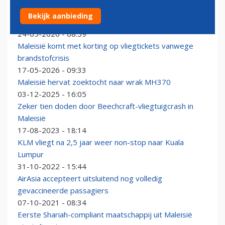
Maleisische airline verwelkomt eerste 'all business
Bekijk aanbieding
class' ATR 72-600
24-05-2026 - 08:59
Maleisië komt met korting op vliegtickets vanwege
brandstofcrisis
17-05-2026 - 09:33
Maleisië hervat zoektocht naar wrak MH370
03-12-2025 - 16:05
Zeker tien doden door Beechcraft-vliegtuigcrash in
Maleisië
17-08-2023 - 18:14
KLM vliegt na 2,5 jaar weer non-stop naar Kuala
Lumpur
31-10-2022 - 15:44
AirAsia accepteert uitsluitend nog volledig
gevaccineerde passagiers
07-10-2021 - 08:34
Eerste Shariah-compliant maatschappij uit Maleisië