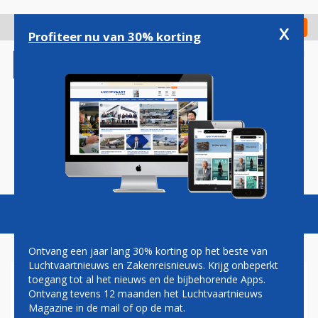
Overslaan
en
x
Digitaal Magazine
Registreer
Check in
naar
Profiteer nu van 30% korting
de
inhoud
gaan
Magazine
Podcasts
Vacatures
Toggl
naviga
Ontvang een jaar lang 30% korting op het beste van
Luchtvaartnieuws en Zakenreisnieuws. Krijg onbeperkt
toegang tot al het nieuws en de bijbehorende Apps.
MALEISIE
Ontvang tevens 12 maanden het Luchtvaartnieuws
Magazine in de mail of op de mat.