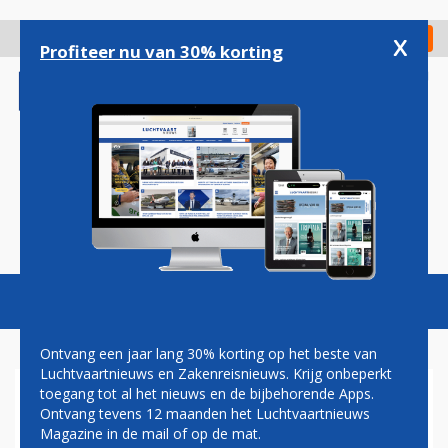
Overslaan
en
x
Digitaal Magazine
Registreer
Check in
naar
Profiteer nu van 30% korting
de
inhoud
gaan
Magazine
Podcasts
Vacatures
Toggl
naviga
Ontvang een jaar lang 30% korting op het beste van
Luchtvaartnieuws en Zakenreisnieuws. Krijg onbeperkt
toegang tot al het nieuws en de bijbehorende Apps.
MAX VERSTAPPEN
Ontvang tevens 12 maanden het Luchtvaartnieuws
Magazine in de mail of op de mat.