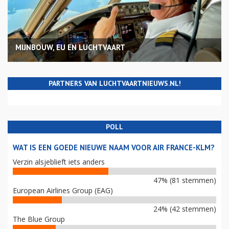
MIJNBOUW, EU EN LUCHTVAART
PARTNERS VAN LUCHTVAARTNIEUWS.NL!
POLL
WAT IS EEN GOEDE NIEUWE NAAM VOOR AIR FRANCE-KLM?
Verzin alsjeblieft iets anders
47% (81 stemmen)
European Airlines Group (EAG)
24% (42 stemmen)
The Blue Group