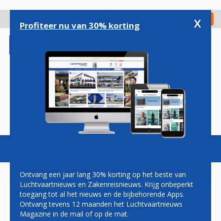
Overslaan
en
x
Digitaal Magazine
Registreer
Check in
naar
Profiteer nu van 30% korting
de
inhoud
gaan
Magazine
Podcasts
Vacatures
Toggl
naviga
Ontvang een jaar lang 30% korting op het beste van
Luchtvaartnieuws en Zakenreisnieuws. Krijg onbeperkt
toegang tot al het nieuws en de bijbehorende Apps.
NATIONALE MANIFESTATIE
Ontvang tevens 12 maanden het Luchtvaartnieuws
Magazine in de mail of op de mat.