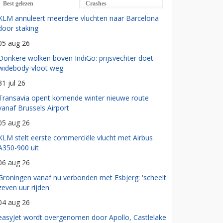
Best gelezen
Crashes
KLM annuleert meerdere vluchten naar Barcelona
door staking
05 aug 26
Donkere wolken boven IndiGo: prijsvechter doet
widebody-vloot weg
31 jul 26
Transavia opent komende winter nieuwe route
vanaf Brussels Airport
05 aug 26
KLM stelt eerste commerciële vlucht met Airbus
A350-900 uit
06 aug 26
Groningen vanaf nu verbonden met Esbjerg: 'scheelt
zeven uur rijden'
04 aug 26
easyJet wordt overgenomen door Apollo, Castlelake