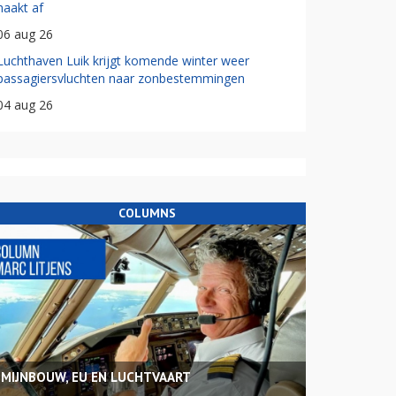
haakt af
06 aug 26
Luchthaven Luik krijgt komende winter weer
passagiersvluchten naar zonbestemmingen
04 aug 26
COLUMNS
MIJNBOUW, EU EN LUCHTVAART