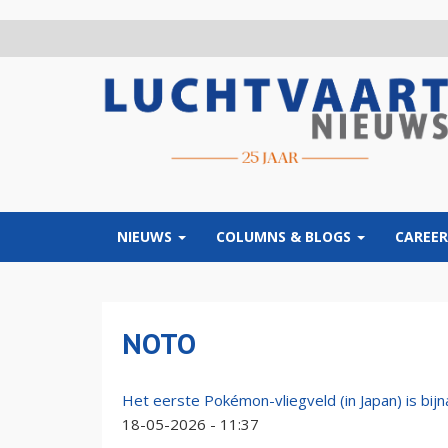
Overslaan
en
naar
de
inhoud
gaan
NIEUWS
COLUMNS & BLOGS
CAREER
NOTO
Het eerste Pokémon-vliegveld (in Japan) is bijn
18-05-2026 - 11:37