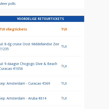
Meer polls
VOORDELIGE RETOURTICKETS
TUI vliegtickets
TUI
Jul: 8-dg cruise Oost Middellandse Zee
TUI
€1235
Jul: 9-daagse Chogogo Dive & Beach
TUI
Curacao €1056
Sep: Amsterdam - Curacao €569
TUI
Sep: Amsterdam - Aruba €614
TUI