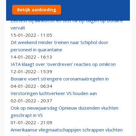
WHO: Europa nadert mogelijk einde coronapandemie
Bekijk aanbieding
23-01-2022 - 22:12
Zelftest bij aankomst en test na vijf dagen op Bonaire
vervalt
15-01-2022 - 11:05
Dit weekend minder treinen naar Schiphol door
personeel in quarantaine
14-01-2022 - 16:13
IATA klaagt over 'overdreven' reacties op omikron
12-01-2022 - 15:39
Bonaire voert strengere coronamaatregelen in
04-01-2022 - 06:34
Verstoringen luchtverkeer VS houden aan
02-01-2022 - 20:37
Ook op nieuwjaarsdag Opnieuw duizenden vluchten
geschrapt in VS
01-01-2022 - 21:09
Amerikaanse vliegmaatschappijen schrappen vluchten