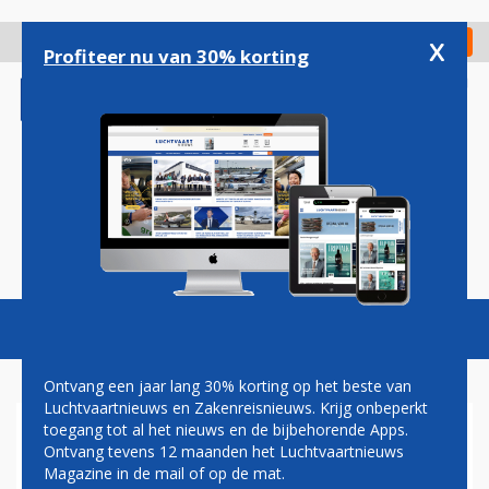
Overslaan
en
x
Digitaal Magazine
Registreer
Check in
naar
Profiteer nu van 30% korting
de
inhoud
gaan
Magazine
Podcasts
Vacatures
Toggl
naviga
Ontvang een jaar lang 30% korting op het beste van
Luchtvaartnieuws en Zakenreisnieuws. Krijg onbeperkt
toegang tot al het nieuws en de bijbehorende Apps.
OMIKRON
Ontvang tevens 12 maanden het Luchtvaartnieuws
Magazine in de mail of op de mat.