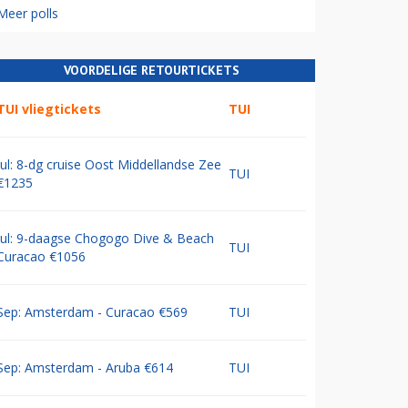
Meer polls
VOORDELIGE RETOURTICKETS
TUI vliegtickets
TUI
Jul: 8-dg cruise Oost Middellandse Zee
TUI
€1235
Jul: 9-daagse Chogogo Dive & Beach
TUI
Curacao €1056
Sep: Amsterdam - Curacao €569
TUI
Sep: Amsterdam - Aruba €614
TUI