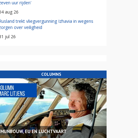
zeven uur rijden'
04 aug 26
Rusland trekt vliegvergunning Izhavia in wegens
zorgen over veiligheid
31 jul 26
COLUMNS
MIJNBOUW, EU EN LUCHTVAART