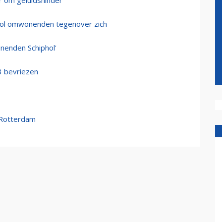
r om geluidshinder
hiphol omwonenden tegenover zich
onenden Schiphol'
3 bevriezen
 Rotterdam