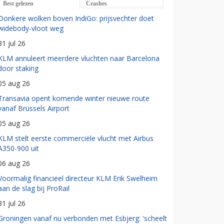
Best gelezen
Crashes
Donkere wolken boven IndiGo: prijsvechter doet
widebody-vloot weg
31 jul 26
KLM annuleert meerdere vluchten naar Barcelona
door staking
05 aug 26
Transavia opent komende winter nieuwe route
vanaf Brussels Airport
05 aug 26
KLM stelt eerste commerciële vlucht met Airbus
A350-900 uit
06 aug 26
Voormalig financieel directeur KLM Erik Swelheim
aan de slag bij ProRail
31 jul 26
Groningen vanaf nu verbonden met Esbjerg: 'scheelt