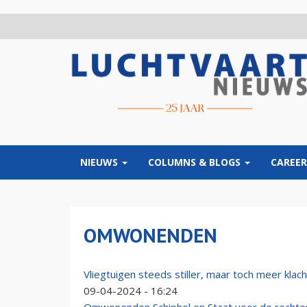
Overslaan
en
naar
de
inhoud
gaan
NIEUWS
COLUMNS & BLOGS
CAREER
OMWONENDEN
Vliegtuigen steeds stiller, maar toch meer kl
09-04-2024 - 16:24