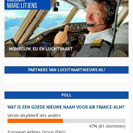
MIJNBOUW, EU EN LUCHTVAART
PARTNERS VAN LUCHTVAARTNIEUWS.NL!
POLL
WAT IS EEN GOEDE NIEUWE NAAM VOOR AIR FRANCE-KLM?
Verzin alsjeblieft iets anders
47% (81 stemmen)
European Airlines Group (EAG)