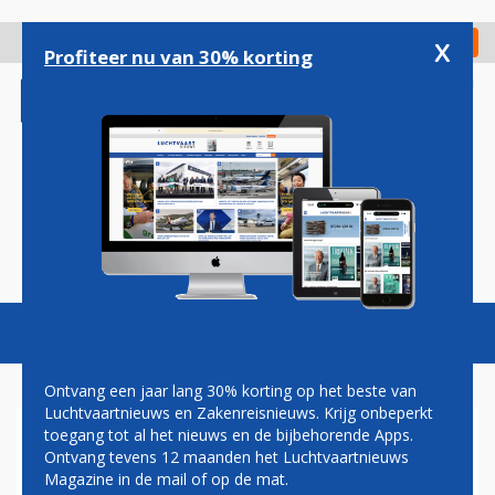
Overslaan
en
x
Digitaal Magazine
Registreer
Check in
naar
Profiteer nu van 30% korting
de
inhoud
gaan
Magazine
Podcasts
Vacatures
Toggl
naviga
Ontvang een jaar lang 30% korting op het beste van
Luchtvaartnieuws en Zakenreisnieuws. Krijg onbeperkt
toegang tot al het nieuws en de bijbehorende Apps.
PETER GERBER
Ontvang tevens 12 maanden het Luchtvaartnieuws
Magazine in de mail of op de mat.