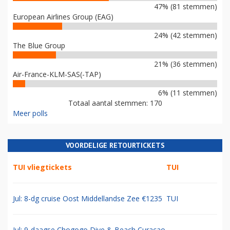
47% (81 stemmen)
European Airlines Group (EAG)
24% (42 stemmen)
The Blue Group
21% (36 stemmen)
Air-France-KLM-SAS(-TAP)
6% (11 stemmen)
Totaal aantal stemmen: 170
Meer polls
VOORDELIGE RETOURTICKETS
TUI vliegtickets
TUI
Jul: 8-dg cruise Oost Middellandse Zee €1235
TUI
Jul: 9-daagse Chogogo Dive & Beach Curacao