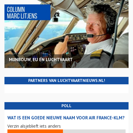
MIJNBOUW, EU EN LUCHTVAART
PARTNERS VAN LUCHTVAARTNIEUWS.NL!
POLL
WAT IS EEN GOEDE NIEUWE NAAM VOOR AIR FRANCE-KLM?
Verzin alsjeblieft iets anders