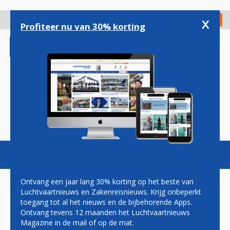
Overslaan
en
x
Digitaal Magazine
Registreer
Check in
naar
Profiteer nu van 30% korting
de
inhoud
gaan
Magazine
Podcasts
Vacatures
Toggl
naviga
Ontvang een jaar lang 30% korting op het beste van
Luchtvaartnieuws en Zakenreisnieuws. Krijg onbeperkt
toegang tot al het nieuws en de bijbehorende Apps.
PFIZER
Ontvang tevens 12 maanden het Luchtvaartnieuws
Magazine in de mail of op de mat.