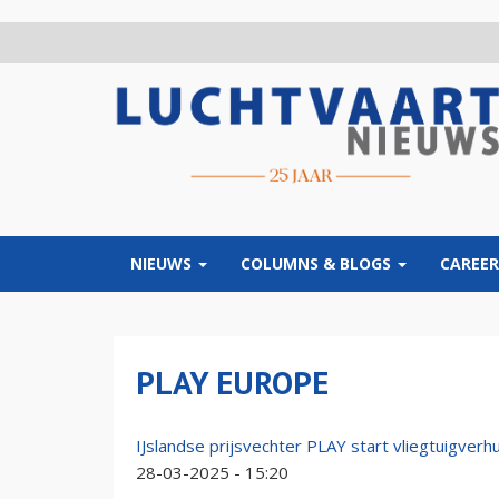
Overslaan
en
naar
de
inhoud
gaan
NIEUWS
COLUMNS & BLOGS
CAREER
PLAY EUROPE
IJslandse prijsvechter PLAY start vliegtuigverh
28-03-2025 - 15:20