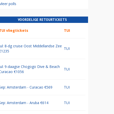
Meer polls
VOORDELIGE RETOURTICKETS
TUI vliegtickets
TUI
Jul: 8-dg cruise Oost Middellandse Zee
TUI
€1235
Jul: 9-daagse Chogogo Dive & Beach
TUI
Curacao €1056
Sep: Amsterdam - Curacao €569
TUI
Sep: Amsterdam - Aruba €614
TUI