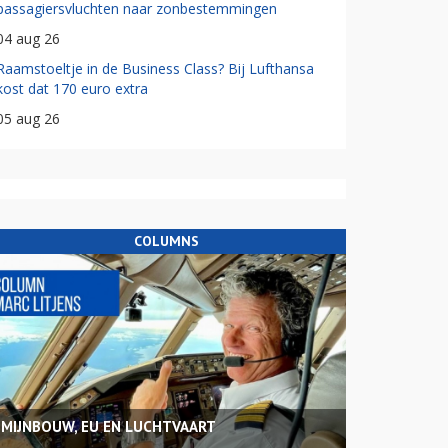
passagiersvluchten naar zonbestemmingen
04 aug 26
Raamstoeltje in de Business Class? Bij Lufthansa
kost dat 170 euro extra
05 aug 26
COLUMNS
MIJNBOUW, EU EN LUCHTVAART