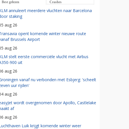
Best gelezen
Crashes
KLM annuleert meerdere vluchten naar Barcelona
door staking
05 aug 26
Transavia opent komende winter nieuwe route
vanaf Brussels Airport
05 aug 26
KLM stelt eerste commerciële vlucht met Airbus
A350-900 uit
06 aug 26
Groningen vanaf nu verbonden met Esbjerg: 'scheelt
zeven uur rijden'
04 aug 26
easyJet wordt overgenomen door Apollo, Castlelake
haakt af
06 aug 26
Luchthaven Luik krijgt komende winter weer