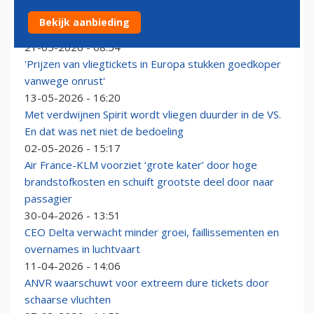
Minder boekingen bij easyJet omdat reizigers onzeker
Bekijk aanbieding
zijn
21-05-2026 - 08:54
'Prijzen van vliegtickets in Europa stukken goedkoper
vanwege onrust'
13-05-2026 - 16:20
Met verdwijnen Spirit wordt vliegen duurder in de VS.
En dat was net niet de bedoeling
02-05-2026 - 15:17
Air France-KLM voorziet ‘grote kater’ door hoge
brandstofkosten en schuift grootste deel door naar
passagier
30-04-2026 - 13:51
CEO Delta verwacht minder groei, faillissementen en
overnames in luchtvaart
11-04-2026 - 14:06
ANVR waarschuwt voor extreem dure tickets door
schaarse vluchten