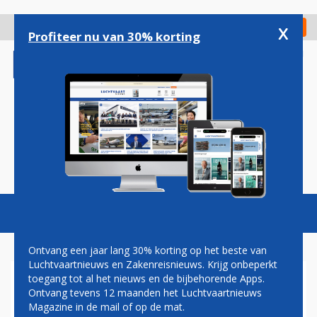
Overslaan
en
x
Digitaal Magazine
Registreer
Check in
naar
Profiteer nu van 30% korting
de
inhoud
gaan
Magazine
Podcasts
Vacatures
Toggl
naviga
Ontvang een jaar lang 30% korting op het beste van
Luchtvaartnieuws en Zakenreisnieuws. Krijg onbeperkt
toegang tot al het nieuws en de bijbehorende Apps.
PRIJZEN
Ontvang tevens 12 maanden het Luchtvaartnieuws
Magazine in de mail of op de mat.