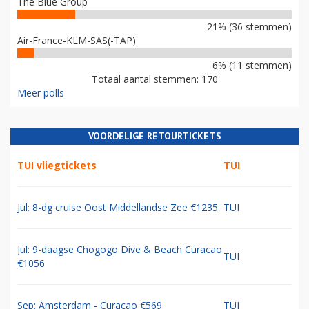
The Blue Group
21% (36 stemmen)
Air-France-KLM-SAS(-TAP)
6% (11 stemmen)
Totaal aantal stemmen: 170
Meer polls
VOORDELIGE RETOURTICKETS
TUI vliegtickets
TUI
Jul: 8-dg cruise Oost Middellandse Zee €1235
TUI
Jul: 9-daagse Chogogo Dive & Beach Curacao
TUI
€1056
Sep: Amsterdam - Curacao €569
TUI