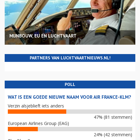
MIJNBOUW, EU EN LUCHTVAART
PARTNERS VAN LUCHTVAARTNIEUWS.NL!
POLL
WAT IS EEN GOEDE NIEUWE NAAM VOOR AIR FRANCE-KLM?
Verzin alsjeblieft iets anders
47% (81 stemmen)
European Airlines Group (EAG)
24% (42 stemmen)