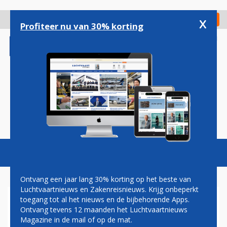
Overslaan
en
x
Digitaal Magazine
Registreer
Check in
naar
Profiteer nu van 30% korting
de
inhoud
gaan
Magazine
Podcasts
Vacatures
Toggl
naviga
Ontvang een jaar lang 30% korting op het beste van
Luchtvaartnieuws en Zakenreisnieuws. Krijg onbeperkt
toegang tot al het nieuws en de bijbehorende Apps.
PROMILAGE
Ontvang tevens 12 maanden het Luchtvaartnieuws
Magazine in de mail of op de mat.