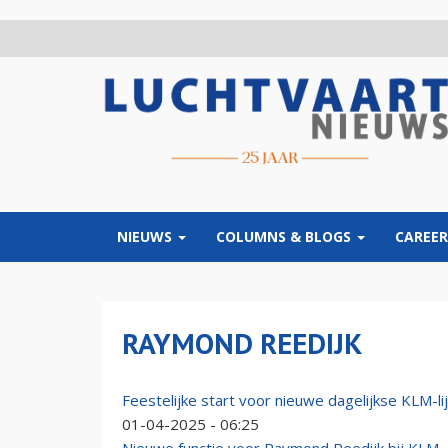
Overslaan
en
naar
de
inhoud
gaan
NIEUWS
COLUMNS & BLOGS
CAREER
RAYMOND REEDIJK
Feestelijke start voor nieuwe dagelijkse KLM-lij
01-04-2025 - 06:25