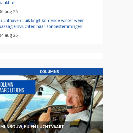
haakt af
06 aug 26
Luchthaven Luik krijgt komende winter weer
passagiersvluchten naar zonbestemmingen
04 aug 26
COLUMNS
MIJNBOUW, EU EN LUCHTVAART