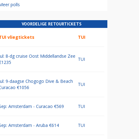
Meer polls
VOORDELIGE RETOURTICKETS
TUI vliegtickets
TUI
Jul: 8-dg cruise Oost Middellandse Zee
TUI
€1235
Jul: 9-daagse Chogogo Dive & Beach
TUI
Curacao €1056
Sep: Amsterdam - Curacao €569
TUI
Sep: Amsterdam - Aruba €614
TUI