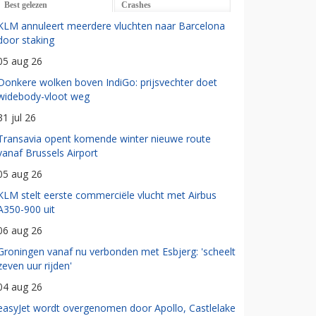
Best gelezen
Crashes
KLM annuleert meerdere vluchten naar Barcelona
door staking
05 aug 26
Donkere wolken boven IndiGo: prijsvechter doet
widebody-vloot weg
31 jul 26
Transavia opent komende winter nieuwe route
vanaf Brussels Airport
05 aug 26
KLM stelt eerste commerciële vlucht met Airbus
A350-900 uit
06 aug 26
Groningen vanaf nu verbonden met Esbjerg: 'scheelt
zeven uur rijden'
04 aug 26
easyJet wordt overgenomen door Apollo, Castlelake