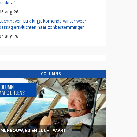
haakt af
06 aug 26
Luchthaven Luik krijgt komende winter weer
passagiersvluchten naar zonbestemmingen
04 aug 26
COLUMNS
MIJNBOUW, EU EN LUCHTVAART