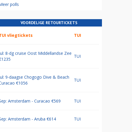
Meer polls
VOORDELIGE RETOURTICKETS
TUI vliegtickets
TUI
Jul: 8-dg cruise Oost Middellandse Zee
TUI
€1235
Jul: 9-daagse Chogogo Dive & Beach
TUI
Curacao €1056
Sep: Amsterdam - Curacao €569
TUI
Sep: Amsterdam - Aruba €614
TUI