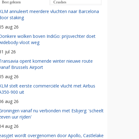
Best gelezen
Crashes
KLM annuleert meerdere vluchten naar Barcelona
door staking
05 aug 26
Donkere wolken boven IndiGo: prijsvechter doet
widebody-vloot weg
31 jul 26
Transavia opent komende winter nieuwe route
vanaf Brussels Airport
05 aug 26
KLM stelt eerste commerciële vlucht met Airbus
A350-900 uit
06 aug 26
Groningen vanaf nu verbonden met Esbjerg: 'scheelt
zeven uur rijden'
04 aug 26
easyJet wordt overgenomen door Apollo, Castlelake