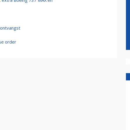
elt extra Boeing 737 MAX'en
 ontvangst
se order