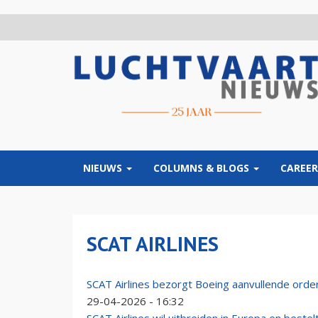
Overslaan
en
naar
de
inhoud
gaan
NIEUWS
COLUMNS & BLOGS
CAREER
SCAT AIRLINES
SCAT Airlines bezorgt Boeing aanvullende ord
29-04-2026 - 16:32