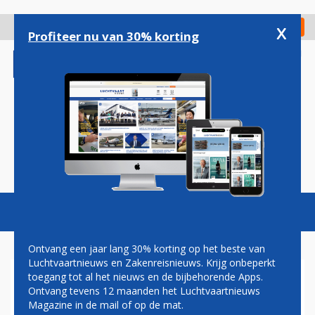
Overslaan
en
x
Digitaal Magazine
Registreer
Check in
naar
Profiteer nu van 30% korting
de
inhoud
gaan
Magazine
Podcasts
Vacatures
Toggl
naviga
Ontvang een jaar lang 30% korting op het beste van
Luchtvaartnieuws en Zakenreisnieuws. Krijg onbeperkt
toegang tot al het nieuws en de bijbehorende Apps.
SEPLA
Ontvang tevens 12 maanden het Luchtvaartnieuws
Magazine in de mail of op de mat.