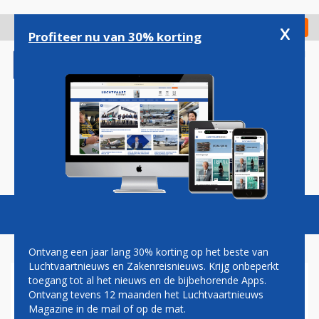
Overslaan
en
x
Digitaal Magazine
Registreer
Check in
naar
Profiteer nu van 30% korting
de
inhoud
gaan
Magazine
Podcasts
Vacatures
Toggl
naviga
Ontvang een jaar lang 30% korting op het beste van
Luchtvaartnieuws en Zakenreisnieuws. Krijg onbeperkt
toegang tot al het nieuws en de bijbehorende Apps.
SHUTDOWN
Ontvang tevens 12 maanden het Luchtvaartnieuws
Magazine in de mail of op de mat.