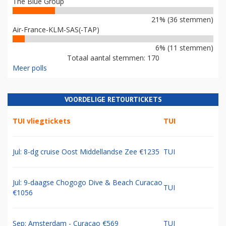
The Blue Group
21% (36 stemmen)
Air-France-KLM-SAS(-TAP)
6% (11 stemmen)
Totaal aantal stemmen: 170
Meer polls
VOORDELIGE RETOURTICKETS
TUI vliegtickets
TUI
Jul: 8-dg cruise Oost Middellandse Zee €1235
TUI
Jul: 9-daagse Chogogo Dive & Beach Curacao
TUI
€1056
Sep: Amsterdam - Curacao €569
TUI