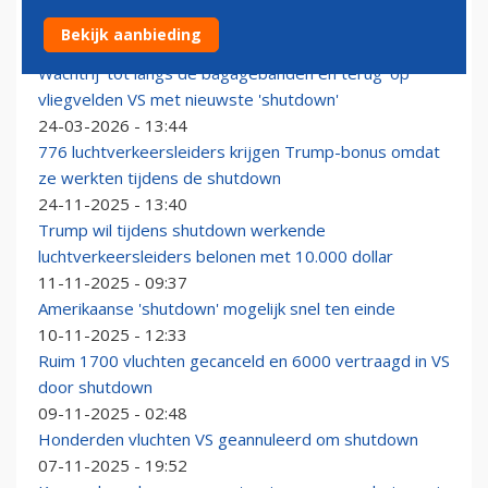
Trump eist onmiddellijke betaling vliegveldbeveiligers
Bekijk aanbieding
27-03-2026 - 08:33
Wachtrij 'tot langs de bagagebanden en terug' op
vliegvelden VS met nieuwste 'shutdown'
24-03-2026 - 13:44
776 luchtverkeersleiders krijgen Trump-bonus omdat
ze werkten tijdens de shutdown
24-11-2025 - 13:40
Trump wil tijdens shutdown werkende
luchtverkeersleiders belonen met 10.000 dollar
11-11-2025 - 09:37
Amerikaanse 'shutdown' mogelijk snel ten einde
10-11-2025 - 12:33
Ruim 1700 vluchten gecanceld en 6000 vertraagd in VS
door shutdown
09-11-2025 - 02:48
Honderden vluchten VS geannuleerd om shutdown
07-11-2025 - 19:52