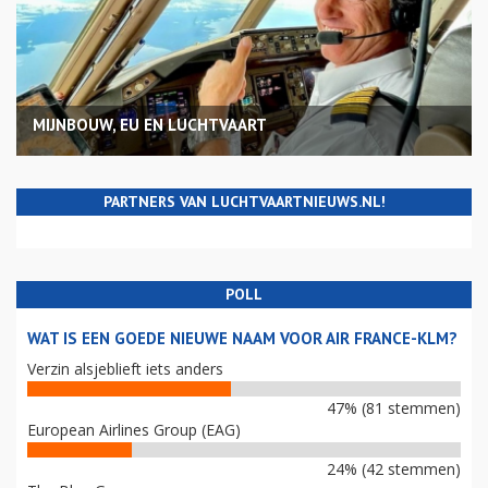
MIJNBOUW, EU EN LUCHTVAART
PARTNERS VAN LUCHTVAARTNIEUWS.NL!
POLL
WAT IS EEN GOEDE NIEUWE NAAM VOOR AIR FRANCE-KLM?
Verzin alsjeblieft iets anders
47% (81 stemmen)
European Airlines Group (EAG)
24% (42 stemmen)