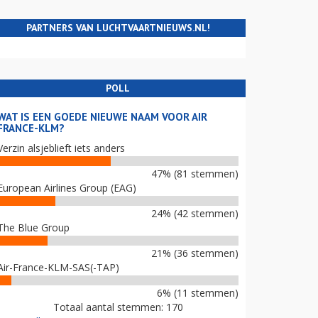
PARTNERS VAN LUCHTVAARTNIEUWS.NL!
POLL
WAT IS EEN GOEDE NIEUWE NAAM VOOR AIR
FRANCE-KLM?
Verzin alsjeblieft iets anders
47% (81 stemmen)
European Airlines Group (EAG)
24% (42 stemmen)
The Blue Group
21% (36 stemmen)
Air-France-KLM-SAS(-TAP)
6% (11 stemmen)
Totaal aantal stemmen: 170