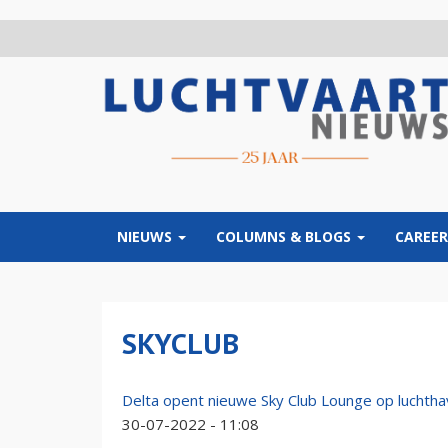
Overslaan
en
naar
de
inhoud
gaan
NIEUWS
COLUMNS & BLOGS
CAREER
SKYCLUB
Delta opent nieuwe Sky Club Lounge op luchth
30-07-2022 - 11:08