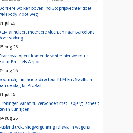
Donkere wolken boven IndiGo: prijsvechter doet
widebody-vloot weg
31 jul 26
KLM annuleert meerdere vluchten naar Barcelona
door staking
05 aug 26
Transavia opent komende winter nieuwe route
vanaf Brussels Airport
05 aug 26
Voormalig financieel directeur KLM Erik Swelheim
aan de slag bij ProRail
31 jul 26
Groningen vanaf nu verbonden met Esbjerg: 'scheelt
zeven uur rijden'
04 aug 26
Rusland trekt vliegvergunning Izhavia in wegens
zorgen over veiligheid