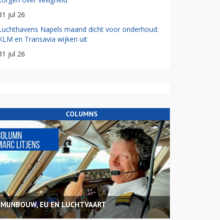
31 jul 26
Luchthavens Napels maand dicht voor onderhoud:
KLM en Transavia wijken uit
31 jul 26
COLUMNS
MIJNBOUW, EU EN LUCHTVAART