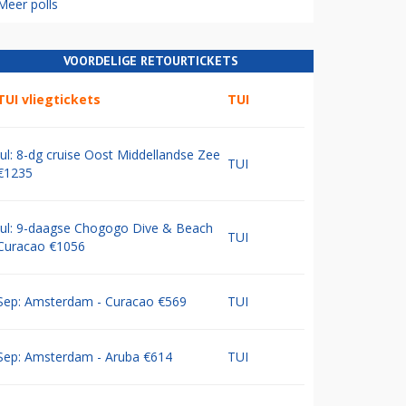
Meer polls
VOORDELIGE RETOURTICKETS
TUI vliegtickets
TUI
Jul: 8-dg cruise Oost Middellandse Zee
TUI
€1235
Jul: 9-daagse Chogogo Dive & Beach
TUI
Curacao €1056
Sep: Amsterdam - Curacao €569
TUI
Sep: Amsterdam - Aruba €614
TUI