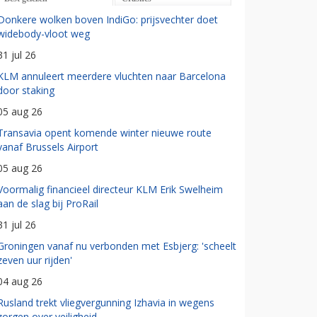
Donkere wolken boven IndiGo: prijsvechter doet
widebody-vloot weg
31 jul 26
KLM annuleert meerdere vluchten naar Barcelona
door staking
05 aug 26
Transavia opent komende winter nieuwe route
vanaf Brussels Airport
05 aug 26
Voormalig financieel directeur KLM Erik Swelheim
aan de slag bij ProRail
31 jul 26
Groningen vanaf nu verbonden met Esbjerg: 'scheelt
zeven uur rijden'
04 aug 26
Rusland trekt vliegvergunning Izhavia in wegens
zorgen over veiligheid