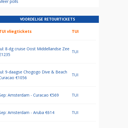
Meer polls
VOORDELIGE RETOURTICKETS
TUI vliegtickets
TUI
Jul: 8-dg cruise Oost Middellandse Zee
TUI
€1235
Jul: 9-daagse Chogogo Dive & Beach
TUI
Curacao €1056
Sep: Amsterdam - Curacao €569
TUI
Sep: Amsterdam - Aruba €614
TUI