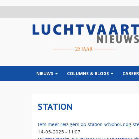
Overslaan
en
naar
de
inhoud
gaan
NIEUWS
COLUMNS & BLOGS
CAREER
STATION
Iets meer reizigers op station Schiphol, nog s
14-05-2025 - 11:07