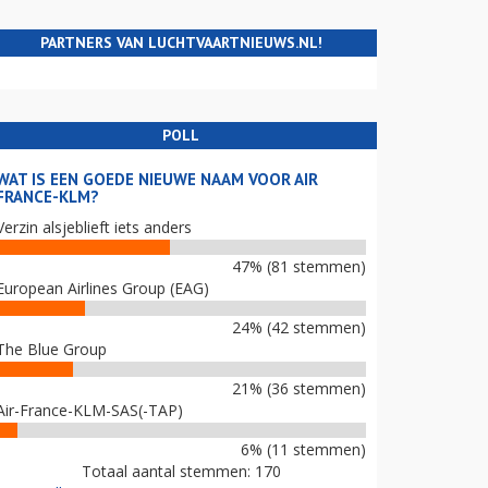
PARTNERS VAN LUCHTVAARTNIEUWS.NL!
POLL
WAT IS EEN GOEDE NIEUWE NAAM VOOR AIR
FRANCE-KLM?
Verzin alsjeblieft iets anders
47% (81 stemmen)
European Airlines Group (EAG)
24% (42 stemmen)
The Blue Group
21% (36 stemmen)
Air-France-KLM-SAS(-TAP)
6% (11 stemmen)
Totaal aantal stemmen: 170