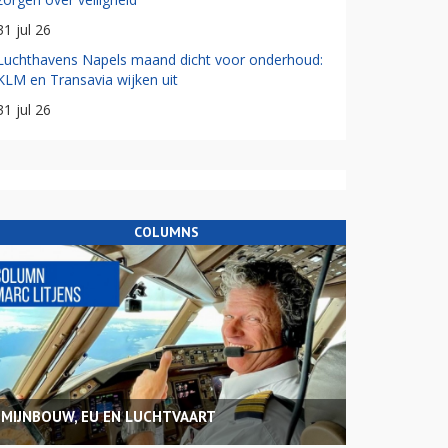
31 jul 26
Luchthavens Napels maand dicht voor onderhoud:
KLM en Transavia wijken uit
31 jul 26
COLUMNS
MIJNBOUW, EU EN LUCHTVAART