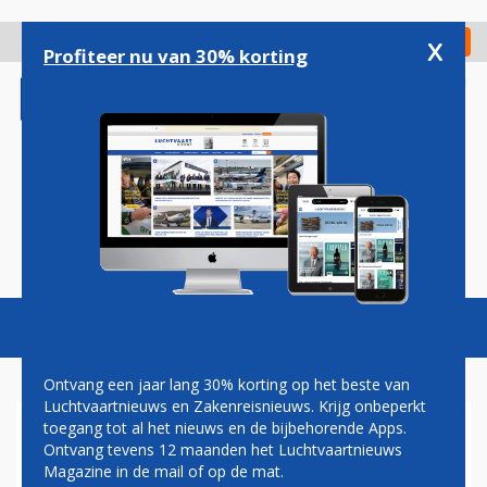
Overslaan
en
x
Digitaal Magazine
Registreer
Check in
naar
Profiteer nu van 30% korting
de
inhoud
gaan
Magazine
Podcasts
Vacatures
Toggl
naviga
Ontvang een jaar lang 30% korting op het beste van
Luchtvaartnieuws en Zakenreisnieuws. Krijg onbeperkt
toegang tot al het nieuws en de bijbehorende Apps.
TENT
Ontvang tevens 12 maanden het Luchtvaartnieuws
Magazine in de mail of op de mat.