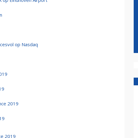
k op Eindhoven Airport
n
ccesvol op Nasdaq
2019
19
nce 2019
19
ce 2019