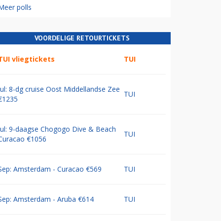
Meer polls
VOORDELIGE RETOURTICKETS
TUI vliegtickets
TUI
Jul: 8-dg cruise Oost Middellandse Zee
TUI
€1235
Jul: 9-daagse Chogogo Dive & Beach
TUI
Curacao €1056
Sep: Amsterdam - Curacao €569
TUI
Sep: Amsterdam - Aruba €614
TUI