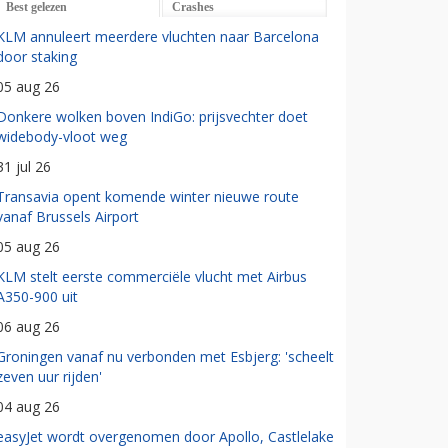
Best gelezen
Crashes
KLM annuleert meerdere vluchten naar Barcelona
door staking
05 aug 26
Donkere wolken boven IndiGo: prijsvechter doet
widebody-vloot weg
31 jul 26
Transavia opent komende winter nieuwe route
vanaf Brussels Airport
05 aug 26
KLM stelt eerste commerciële vlucht met Airbus
A350-900 uit
06 aug 26
Groningen vanaf nu verbonden met Esbjerg: 'scheelt
zeven uur rijden'
04 aug 26
easyJet wordt overgenomen door Apollo, Castlelake