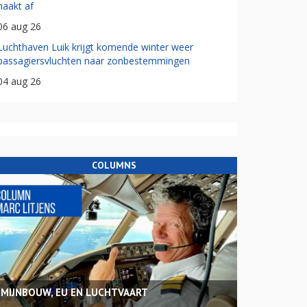
haakt af
06 aug 26
Luchthaven Luik krijgt komende winter weer
passagiersvluchten naar zonbestemmingen
04 aug 26
COLUMNS
MIJNBOUW, EU EN LUCHTVAART