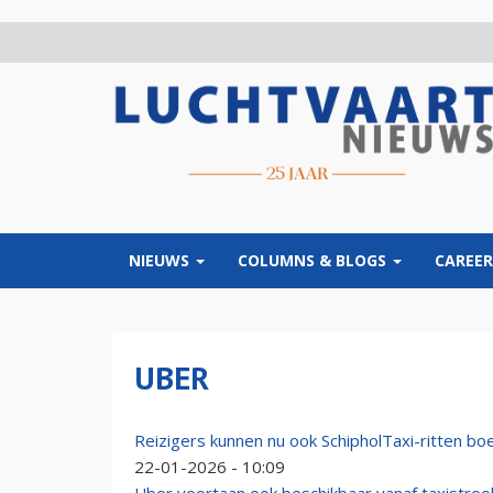
Overslaan
en
naar
de
inhoud
gaan
NIEUWS
COLUMNS & BLOGS
CAREER
UBER
Reizigers kunnen nu ook SchipholTaxi-ritten bo
22-01-2026 - 10:09