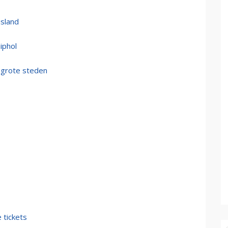
usland
iphol
n grote steden
 tickets