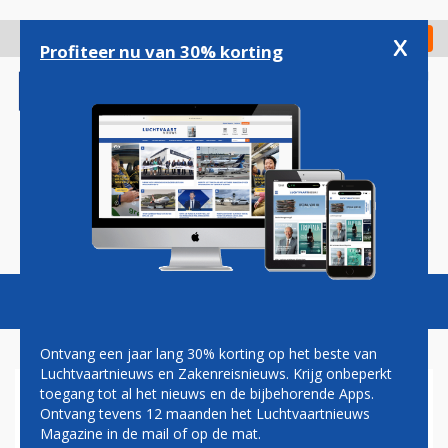
Overslaan
en
x
Digitaal Magazine
Registreer
Check in
naar
Profiteer nu van 30% korting
de
inhoud
gaan
Magazine
Podcasts
Vacatures
Toggl
naviga
Ontvang een jaar lang 30% korting op het beste van
Luchtvaartnieuws en Zakenreisnieuws. Krijg onbeperkt
toegang tot al het nieuws en de bijbehorende Apps.
VAKANTIES
Ontvang tevens 12 maanden het Luchtvaartnieuws
Magazine in de mail of op de mat.