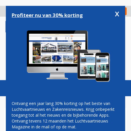
Overslaan
en
x
Digitaal Magazine
Registreer
Check in
naar
Profiteer nu van 30% korting
de
inhoud
gaan
Magazine
Podcasts
Vacatures
Toggl
naviga
Ontvang een jaar lang 30% korting op het beste van
Luchtvaartnieuws en Zakenreisnieuws. Krijg onbeperkt
toegang tot al het nieuws en de bijbehorende Apps.
VENEZUELE
Ontvang tevens 12 maanden het Luchtvaartnieuws
Magazine in de mail of op de mat.