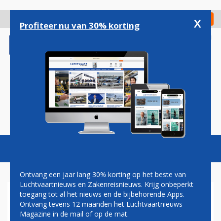
Overslaan
en
x
Digitaal Magazine
Registreer
Check in
naar
Profiteer nu van 30% korting
de
inhoud
gaan
Magazine
Podcasts
Vacatures
Toggl
naviga
Ontvang een jaar lang 30% korting op het beste van
Luchtvaartnieuws en Zakenreisnieuws. Krijg onbeperkt
toegang tot al het nieuws en de bijbehorende Apps.
VENNOOTSCHAP
Ontvang tevens 12 maanden het Luchtvaartnieuws
Magazine in de mail of op de mat.