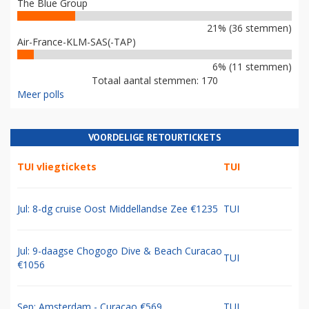
The Blue Group
21% (36 stemmen)
Air-France-KLM-SAS(-TAP)
6% (11 stemmen)
Totaal aantal stemmen: 170
Meer polls
VOORDELIGE RETOURTICKETS
TUI vliegtickets
TUI
Jul: 8-dg cruise Oost Middellandse Zee €1235
TUI
Jul: 9-daagse Chogogo Dive & Beach Curacao
TUI
€1056
Sep: Amsterdam - Curacao €569
TUI