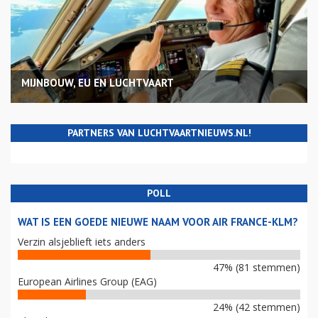
MIJNBOUW, EU EN LUCHTVAART
PARTNERS VAN LUCHTVAARTNIEUWS.NL!
POLL
WAT IS EEN GOEDE NIEUWE NAAM VOOR AIR FRANCE-KLM?
Verzin alsjeblieft iets anders
47% (81 stemmen)
European Airlines Group (EAG)
24% (42 stemmen)