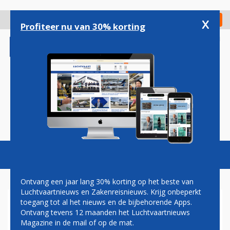
Overslaan
en
x
Digitaal Magazine
Registreer
Check in
naar
Profiteer nu van 30% korting
de
inhoud
gaan
Magazine
Podcasts
Vacatures
Toggl
naviga
Ontvang een jaar lang 30% korting op het beste van
Luchtvaartnieuws en Zakenreisnieuws. Krijg onbeperkt
toegang tot al het nieuws en de bijbehorende Apps.
VIES
Ontvang tevens 12 maanden het Luchtvaartnieuws
Magazine in de mail of op de mat.