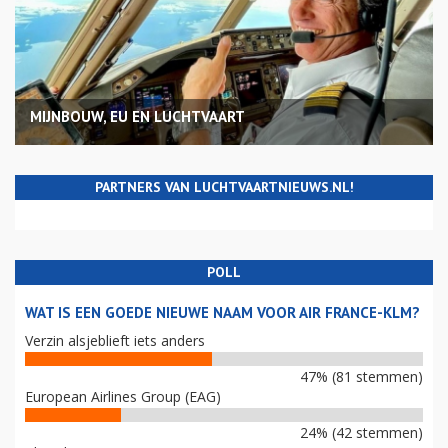
MIJNBOUW, EU EN LUCHTVAART
PARTNERS VAN LUCHTVAARTNIEUWS.NL!
POLL
WAT IS EEN GOEDE NIEUWE NAAM VOOR AIR FRANCE-KLM?
Verzin alsjeblieft iets anders
47% (81 stemmen)
European Airlines Group (EAG)
24% (42 stemmen)