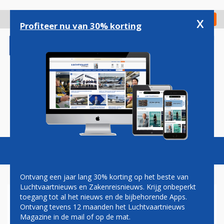
Overslaan
en
x
Digitaal Magazine
Registreer
Check in
naar
Profiteer nu van 30% korting
de
inhoud
gaan
Magazine
Podcasts
Vacatures
Toggl
naviga
Ontvang een jaar lang 30% korting op het beste van
Luchtvaartnieuws en Zakenreisnieuws. Krijg onbeperkt
toegang tot al het nieuws en de bijbehorende Apps.
VKP
Ontvang tevens 12 maanden het Luchtvaartnieuws
Magazine in de mail of op de mat.