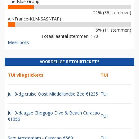
The Blue Group
21% (36 stemmen)
Air-France-KLM-SAS(-TAP)
6% (11 stemmen)
Totaal aantal stemmen: 170
Meer polls
VOORDELIGE RETOURTICKETS
TUI vliegtickets
TUI
Jul: 8-dg cruise Oost Middellandse Zee €1235
TUI
Jul: 9-daagse Chogogo Dive & Beach Curacao
TUI
€1056
Sep: Amsterdam - Curacao €569
TUI