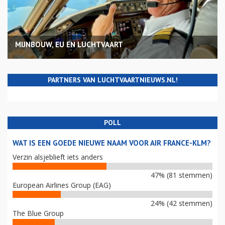
MIJNBOUW, EU EN LUCHTVAART
PARTNERS VAN LUCHTVAARTNIEUWS.NL!
POLL
WAT IS EEN GOEDE NIEUWE NAAM VOOR AIR FRANCE-KLM?
Verzin alsjeblieft iets anders
47% (81 stemmen)
European Airlines Group (EAG)
24% (42 stemmen)
The Blue Group