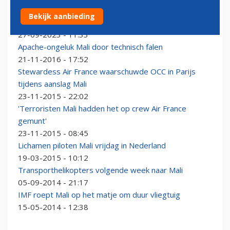
In beeld: Ilyushin Il-76 schiet van landingsbaan en
Bekijk aanbieding
vliegt in brand
27-09-2023 - 11:33
Apache-ongeluk Mali door technisch falen
21-11-2016 - 17:52
Stewardess Air France waarschuwde OCC in Parijs
tijdens aanslag Mali
23-11-2015 - 22:02
'Terroristen Mali hadden het op crew Air France
gemunt'
23-11-2015 - 08:45
Lichamen piloten Mali vrijdag in Nederland
19-03-2015 - 10:12
Transporthelikopters volgende week naar Mali
05-09-2014 - 21:17
IMF roept Mali op het matje om duur vliegtuig
15-05-2014 - 12:38