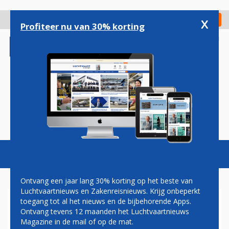
Overslaan
en
x
Digitaal Magazine
Registreer
Check in
naar
Profiteer nu van 30% korting
de
inhoud
gaan
Magazine
Podcasts
Vacatures
Toggl
naviga
Ontvang een jaar lang 30% korting op het beste van
Luchtvaartnieuws en Zakenreisnieuws. Krijg onbeperkt
toegang tot al het nieuws en de bijbehorende Apps.
MALI
Ontvang tevens 12 maanden het Luchtvaartnieuws
Magazine in de mail of op de mat.