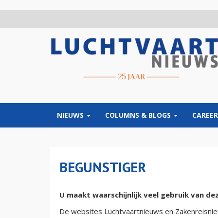
Overslaan
en
naar
de
inhoud
gaan
NIEUWS
COLUMNS & BLOGS
CAREER
BEGUNSTIGER
U maakt waarschijnlijk veel gebruik van dez
De websites Luchtvaartnieuws en Zakenreisnieu