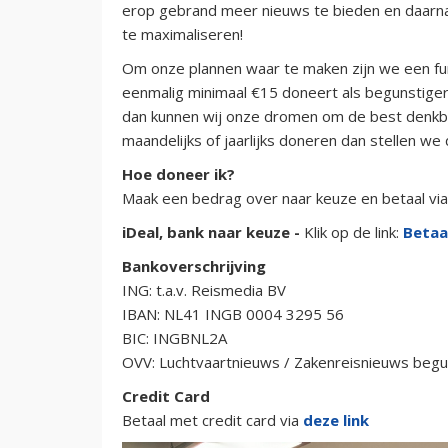
erop gebrand meer nieuws te bieden en daarn
te maximaliseren!
Om onze plannen waar te maken zijn we een fun
eenmalig minimaal €15 doneert als begunstiger 
dan kunnen wij onze dromen om de best denkba
maandelijks of jaarlijks doneren dan stellen we
Hoe doneer ik?
Maak een bedrag over naar keuze en betaal via I
iDeal, bank naar keuze -
Klik op de link:
Betaa
Bankoverschrijving
ING: t.a.v. Reismedia BV
IBAN: NL41 INGB 0004 3295 56
BIC: INGBNL2A
OVV: Luchtvaartnieuws / Zakenreisnieuws begu
Credit Card
Betaal met credit card via
deze link