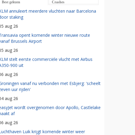
Best gelezen
Crashes
KLM annuleert meerdere vluchten naar Barcelona
door staking
05 aug 26
Transavia opent komende winter nieuwe route
vanaf Brussels Airport
05 aug 26
KLM stelt eerste commerciële vlucht met Airbus
A350-900 uit
06 aug 26
Groningen vanaf nu verbonden met Esbjerg: 'scheelt
zeven uur rijden'
04 aug 26
easyJet wordt overgenomen door Apollo, Castlelake
haakt af
06 aug 26
Luchthaven Luik krijgt komende winter weer