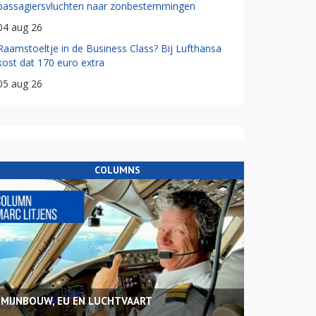
passagiersvluchten naar zonbestemmingen
04 aug 26
Raamstoeltje in de Business Class? Bij Lufthansa
kost dat 170 euro extra
05 aug 26
COLUMNS
MIJNBOUW, EU EN LUCHTVAART