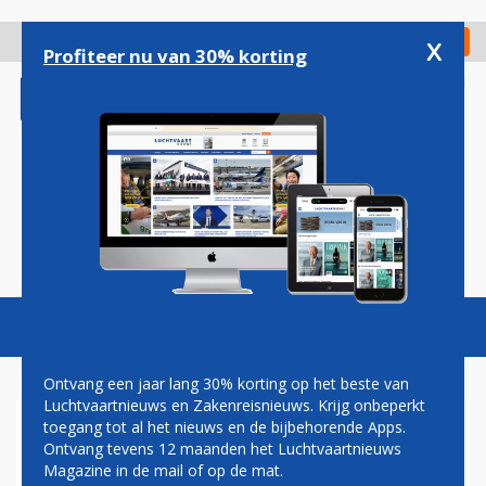
Overslaan
en
x
Digitaal Magazine
Registreer
Check in
naar
Profiteer nu van 30% korting
de
inhoud
gaan
Magazine
Podcasts
Vacatures
Toggl
naviga
Ontvang een jaar lang 30% korting op het beste van
Luchtvaartnieuws en Zakenreisnieuws. Krijg onbeperkt
toegang tot al het nieuws en de bijbehorende Apps.
FAILLISSEMENT AIRBERLIN
Ontvang tevens 12 maanden het Luchtvaartnieuws
Magazine in de mail of op de mat.