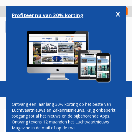
Overslaan
en
x
Digitaal Magazine
Registreer
Check in
naar
Profiteer nu van 30% korting
de
inhoud
gaan
Magazine
Podcasts
Vacatures
Toggl
naviga
Ontvang een jaar lang 30% korting op het beste van
Luchtvaartnieuws en Zakenreisnieuws. Krijg onbeperkt
toegang tot al het nieuws en de bijbehorende Apps.
FAILLISSEMENT AIRBERLIN
Ontvang tevens 12 maanden het Luchtvaartnieuws
Magazine in de mail of op de mat.