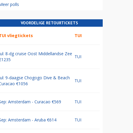
Meer polls
VOORDELIGE RETOURTICKETS
TUI vliegtickets
TUI
Jul: 8-dg cruise Oost Middellandse Zee
TUI
€1235
Jul: 9-daagse Chogogo Dive & Beach
TUI
Curacao €1056
Sep: Amsterdam - Curacao €569
TUI
Sep: Amsterdam - Aruba €614
TUI