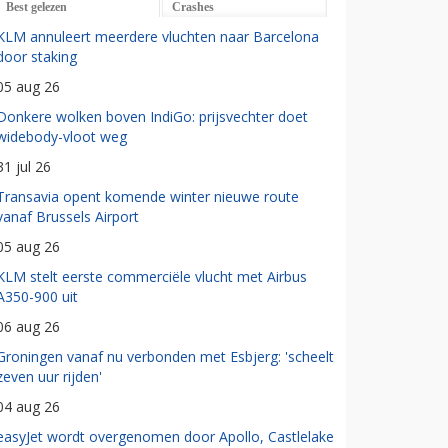
Best gelezen
Crashes
KLM annuleert meerdere vluchten naar Barcelona
door staking
05 aug 26
Donkere wolken boven IndiGo: prijsvechter doet
widebody-vloot weg
31 jul 26
Transavia opent komende winter nieuwe route
vanaf Brussels Airport
05 aug 26
KLM stelt eerste commerciële vlucht met Airbus
A350-900 uit
06 aug 26
Groningen vanaf nu verbonden met Esbjerg: 'scheelt
zeven uur rijden'
04 aug 26
easyJet wordt overgenomen door Apollo, Castlelake