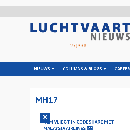
Overslaan
en
naar
de
inhoud
gaan
NIEUWS
COLUMNS & BLOGS
CAREER
MH17
KLM VLIEGT IN CODESHARE MET
MALAYSIA AIRLINES