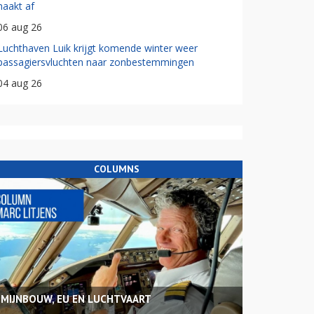
haakt af
06 aug 26
Luchthaven Luik krijgt komende winter weer
passagiersvluchten naar zonbestemmingen
04 aug 26
COLUMNS
MIJNBOUW, EU EN LUCHTVAART